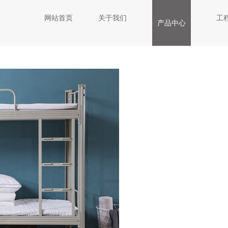
网站首页
关于我们
工
产品中心