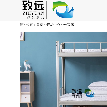
您的位置：
首页
>>
产品中心
>>
公寓床