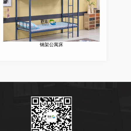
钢架公寓床